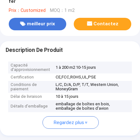
fer
Prix：Customized
MOQ：1 m2
meilleur prix
Contactez
Description De Produit
Capacité
1 à 200 m2 10-15 jours
d'approvisionnement
Certification
CE,FCC,ROHS,UL,PSE
Conditions de
L/C, D/A, D/P, T/T, Western Union,
paiement
MoneyGram
Délai de livraison
10 à 15 jours
emballage de boîtes en bois,
Détails d'emballage
emballage de boîtes d'avion
Regardez plus