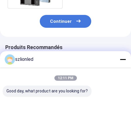
Continuer
Produits Recommandés
szlionled
12:11 PM
Good day, what product are you looking for?
Affichage à LED sur
Affichage à LED au
Affichage LED 
sol intérieur avec
sol extérieur avec
extérieur P5.2
panneau en fer
panneau en fer
panneau en fe
Meilleur prix
Meilleur prix
Meilleur p