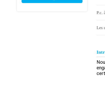
P.c. 
Les c
Int
Nou
eng
cer