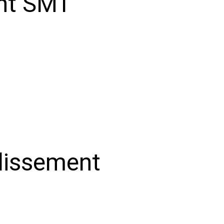
éunion