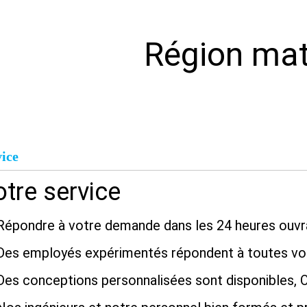
Notre éq
Équipeme