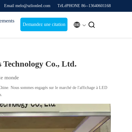
Email melo@szlionled.com
TéLéPHONE 86--13640601168
ements


Demandez une citation
 Technology Co., Ltd.
 le monde
Chine. Nous sommes engagés sur le marché de l'affichage à LED
s.