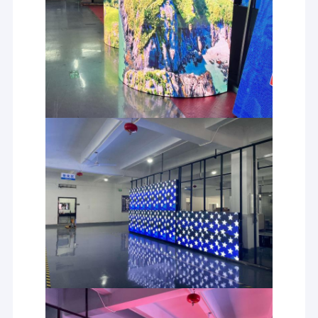
Affichage à LED extérieur
Mur vidéo intérieur
Affichage LED transparent
Notre équipe
Affichage à LED de location d'étape
Affichage à LED flexible
Affichage à LED d'affiche
Affichage LED à pôle
affichage LED au sol
Équipement SMT