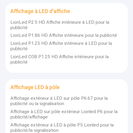
Affichage à LED d'affiche
LionLed P2.5 HD Affiche intérieure à LED pour la
publicité
LionLed P1.86 HD Affiche intérieure pour la publicité
LionLed P1.25 HD Affiche intérieure à LED pour la
publicité
LionLed COB P1.25 HD Affiche intérieure pour la
publicité
Affichage LED à pôle
Affichage extérieur à LED sur pôle P6.67 pour la
Aperçu
publicité ou la signalisation
Nous sommes un fabricant professionnel
Affichage à LED sur pôle extérieur Lionled P6 pour la
Produits
d'affichage à LED à Shenzhen en Chine. Nous
publicité/affichage
sommes engagés sur le marché de l'affichage
Affichage extérieur à LED à pôle P5 Lionled pour la
Vidéos
à LED depuis plus de 10 ans. Nous avons
publicité/la signalisation