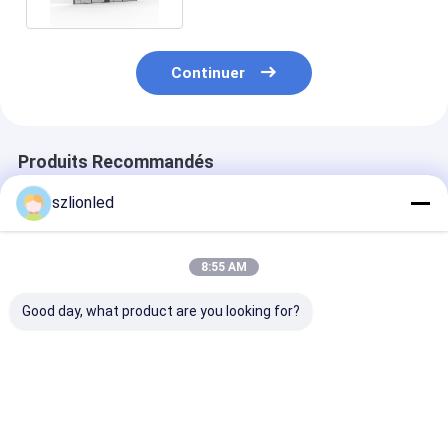
Continuer
Produits Recommandés
szlionled
8:55 AM
Good day, what product are you looking for?
LionLED P10
LionLED P8
LionLED P6
Affichage LED
Affichage LED
Affichage LED
transparent et
transparent flexible
transparent et
flexible à l'intérieur
intérieur pour vitres
flexible à l'int
en verre
Meilleur prix
Meilleur prix
Meilleur p