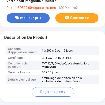
verre pour magasin/publicité
Prix：USD599.00/square meters
MOQ：1 m2
meilleur prix
Contactez
Description De Produit
Capacité
1 à 200 m2 par 15 jours
d'approvisionnement
Certification
CE,FCC,ROHS,UL,PSE
Conditions de
T/T, D/P, D/A, L/C, Western Union,
paiement
MoneyGram
Délai de livraison
10 à 15 jours
emballage de boîtes en bois,
Détails d'emballage
emballage de boîtes d'avion
Regardez plus