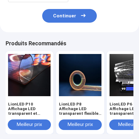
Continuer
Produits Recommandés
LionLED P10
LionLED P8
LionLED P6
Affichage LED
Affichage LED
Affichage LED
transparent et
transparent flexible
transparent et
flexible à l'intérieur
intérieur pour vitres
flexible à l'int
en verre
Meilleur prix
Meilleur prix
Meilleur p