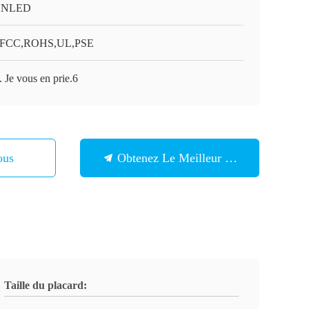
ONLED
,FCC,ROHS,UL,PSE
 Je vous en prie.6
ous
Obtenez Le Meilleur Prix
Taille du placard: