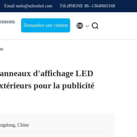
Email melo@szlionled.com
TéLéPHONE 86--13640601168
ements


Demandez une citation
re
panneaux d'affichage LED
xtérieurs pour la publicité
ngdong, Chine