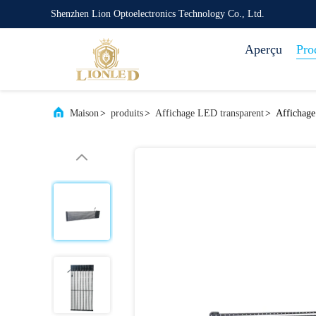
Shenzhen Lion Optoelectronics Technology Co., Ltd.
Aperçu
Pro
Maison
>
produits
>
Affichage LED transparent
>
Affichage